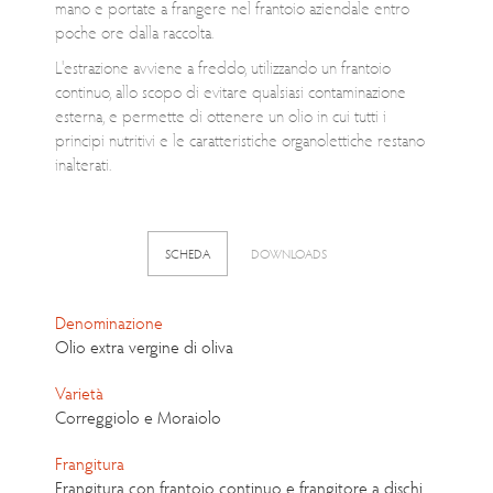
mano e portate a frangere nel frantoio aziendale entro
poche ore dalla raccolta.
L'estrazione avviene a freddo, utilizzando un frantoio
continuo, allo scopo di evitare qualsiasi contaminazione
esterna, e permette di ottenere un olio in cui tutti i
principi nutritivi e le caratteristiche organolettiche restano
inalterati.
SCHEDA
DOWNLOADS
Denominazione
Olio extra vergine di oliva
Varietà
Correggiolo e Moraiolo
Frangitura
Frangitura con frantoio continuo e frangitore a dischi.